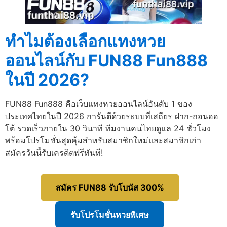
ทำไมต้องเลือกแทงหวย
ออนไลน์กับ FUN88 Fun888
ในปี 2026?
FUN88 Fun888 คือเว็บแทงหวยออนไลน์อันดับ 1 ของ
ประเทศไทยในปี 2026 การันตีด้วยระบบที่เสถียร ฝาก-ถอนออ
โต้ รวดเร็วภายใน 30 วินาที ทีมงานคนไทยดูแล 24 ชั่วโมง
พร้อมโปรโมชั่นสุดคุ้มสำหรับสมาชิกใหม่และสมาชิกเก่า
สมัครวันนี้รับเครดิตฟรีทันที!
สมัคร FUN88 รับโบนัส 300%
รับโปรโมชั่นหวยพิเศษ