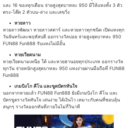
และ 16 ของทุกเดือน จ่ายสูงสุดบาทละ 950 มีให้แทงทั้ง 3 ตัว
ตรง-โต๊ด 2 ตัวบน-ล่าง และเลขวิ่ง
หวยลาว
หวยลาวพัฒนา หวยลาวสตาร์ และหวยลาวทุกชนิด เปิดแทงทุก
วันจันทร์และพฤหัสบดี ออกรางวัลบ่อย จ่ายสูงสุดบาทละ 950
FUN88 Fun888 รับแทงไม่มีอั้น
หวยเวียดนาม
หวยเวียดนามเหนือ ใต้ และหวยฮานอยทุกประเภท ออกรางวัล
ทุกวัน จ่ายหนักสูงสุดบาทละ 950 แทงง่ายผ่านมือถือที่ FUN88
Fun888
เกมบิงโก คีโน และขูดบัตรทันใจ
นอกจากหวยแล้ว FUN88 Fun888 ยังมีเกมบิงโก คีโน และ
บัตรขูดรางวัลทันใจ เล่นง่าย ได้เงินไว เหมาะกับคนที่ชอบลุ้น
สนุกๆ รางวัลออกทันทีภายในไม่กี่วินาที