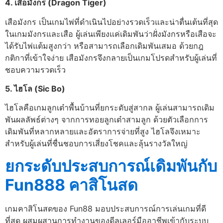
4. เสือมังกร (Dragon Tiger)
เสือมังกร เป็นเกมไพ่ที่ดำเนินไปอย่างรวดเร็วและน่าตื่นเต้นที่สุด
ในเกมมังกรและเสือ ผู้เล่นเพียงแค่เดิมพันว่าฝั่งมังกรหรือเสือจะ
ได้รับไพ่แต้มสูงกว่า หรือสามารถเลือกเดิมพันเสมอ ด้วยกฎ
กติกาที่เข้าใจง่าย เสือมังกรจึงกลายเป็นเกมโปรดสำหรับผู้เล่นที่
ชอบความรวดเร็ว
5.
ไฮโล (Sic Bo)
ไฮโลคือเกมลูกเต๋าพื้นบ้านที่ยกระดับสู่สากล ผู้เล่นสามารถเดิม
พันผลลัพธ์ต่างๆ จากการทอยลูกเต๋าสามลูก ด้วยตัวเลือกการ
เดิมพันที่หลากหลายและอัตราการจ่ายที่สูง ไฮโลจึงเหมาะ
สำหรับผู้เล่นที่ชื่นชอบการเสี่ยงโชคและลุ้นรางวัลใหญ่
ยกระดับประสบการณ์เดิมพันกับ
Fun888 คาสิโนสด
เกมคาสิโนสดของ Fun88 มอบประสบการณ์การเล่นเกมที่ดี
ที่สุด ผสมผสานการทำงานของดีลเลอร์มืออาชีพเข้ากับระบบ