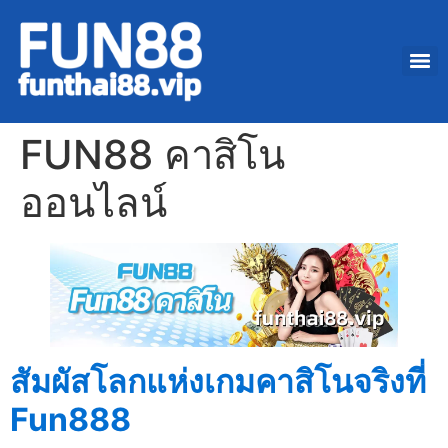
FUN88 คาสิโน
ออนไลน์
สัมผัสโลกแห่งเกมคาสิโนจริงที่
Fun888