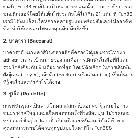
คนรัก Fun88 คาสิโน เป้าหมายของเกมนั้นง่ายมาก คือการเอา
ชนะดีลเลอร์โดยให้แต้มไพ่รวมกันได้ไม่เกิน 21 แต้ม ที่ Fun88
เรามีโต๊ะแบล็คแจ็คหลากหลายรูปแบบพร้อมดีลเลอร์มืออาชีพ
ที่จะทำให้การลุ้นไพ่ของคุณตื่นเต้นยิ่งขึ้น
2.
บาคาร่า (Baccarat)
บาคาร่าเป็นเกมคาสิโนคลาสสิกที่ครองใจผู้เล่นชาวไทยมา
อย่างยาวนาน เป้าหมายของเกมคือการเดิมพันในมือที่มีแต้ม
รวมใกล้เคียงกับ 9 แต้มมากที่สุด โดยมีตัวเลือกในการเดิมพัน
ฝั่งผู้เล่น (Player), เจ้ามือ (Banker) หรือเสมอ (Tie) ซึ่งเป็นเกม
ที่รู้ผลไวและทำกำไรได้ง่าย
3.
รูเล็ต (Roulette)
การพนันรูเล็ตเป็นคาสิโนคลาสสิกที่เป็นอมตะ ผู้เล่นมีโอกาส
ชนะรางวัลใหญ่และแจ็คพอตทุกครั้งที่วงล้อหมุน ไม่ว่าคุณจะ
ชอบเวอร์ชั่นยุโรปแบบดั้งเดิมหรือเวอร์ชั่นอเมริกันที่ท้าทาย
คุณสามารถพบได้ครบทุกรูปแบบในคาสิโน Fun888